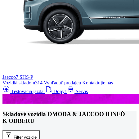
Jaecoo7 SHS-P
Vozidlá skladom
314
Vyhľadať predajcu
Kontaktujte nás
search_hands_free
file_open
car_repair
Testovacia jazda
Dopyt
Servis
Skladové vozidlá OMODA & JAECOO
IHNEĎ
K ODBERU
filter_alt
Filter vozidiel