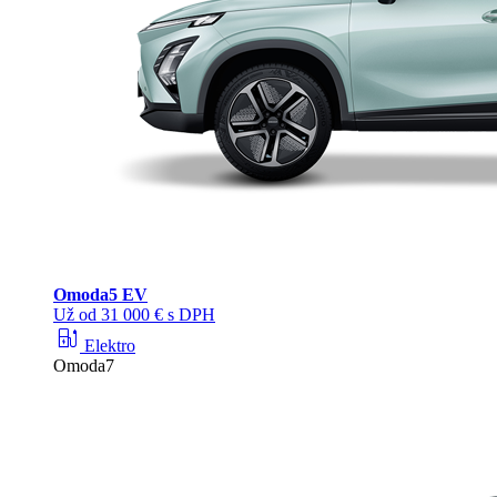
Omoda
5 EV
Už od 31 000 € s DPH
ev_station
Elektro
Omoda7