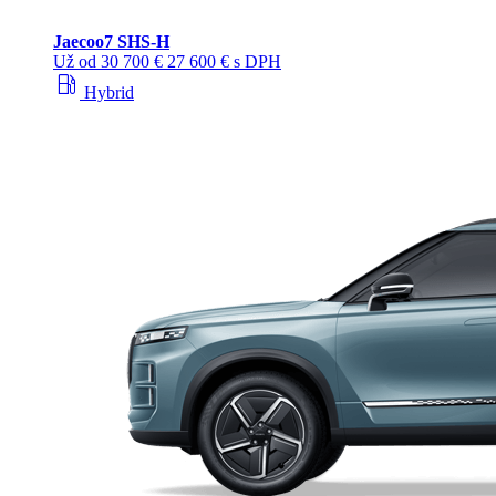
Jaecoo
7 SHS-H
Už od
30 700 €
27 600 € s DPH
local_gas_station
Hybrid