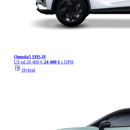
Omoda
5 SHS‑H
Už od
26 400 €
24 400 €
s DPH
local_gas_station
Hybrid