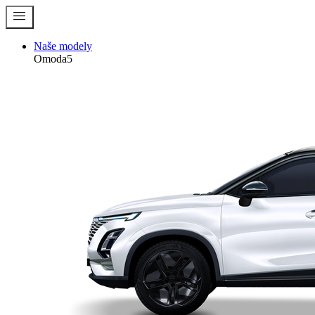
menu
Naše modely
Omoda5