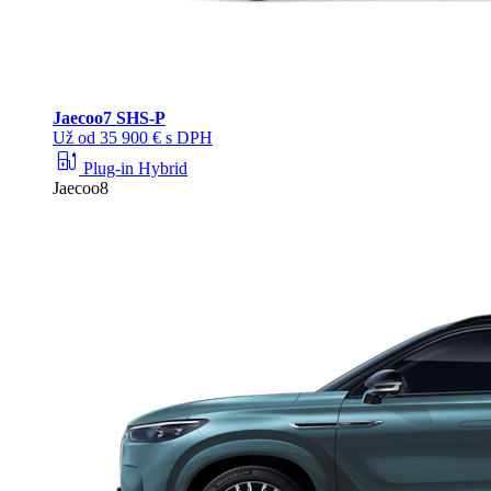
Jaecoo
7 SHS-P
Už od 35 900 € s DPH
ev_station
Plug-in Hybrid
Jaecoo8