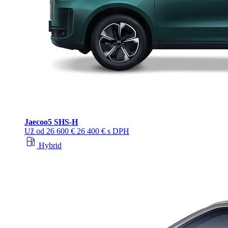
Jaecoo
5 SHS-H
Už od
26 600 €
26 400 € s DPH
local_gas_station
Hybrid