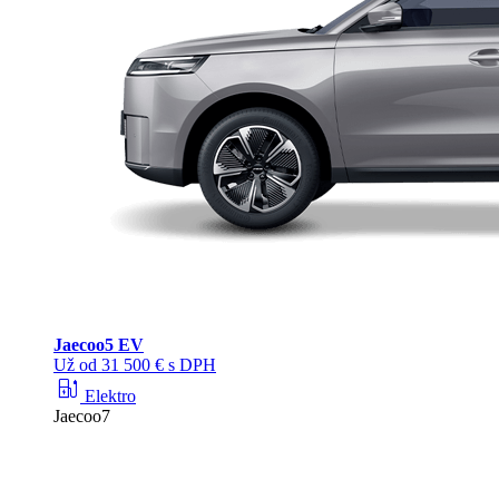
Jaecoo
5 EV
Už od 31 500 € s DPH
ev_station
Elektro
Jaecoo7