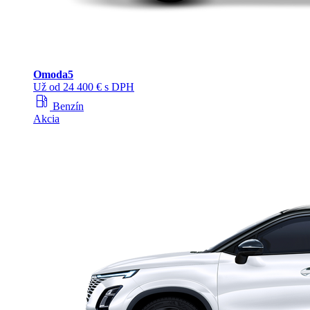
Omoda
5
Už od 24 400 € s DPH
local_gas_station
Benzín
Akcia