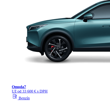
Omoda
7
Už od 33 600 € s DPH
local_gas_station
Benzín