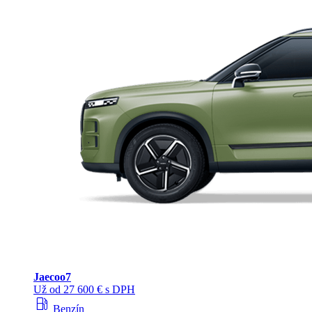
Jaecoo
7
Už od 27 600 € s DPH
local_gas_station
Benzín