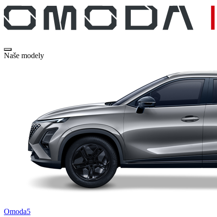
Naše modely
Omoda5