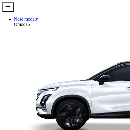
menu
Naše modely
Omoda5