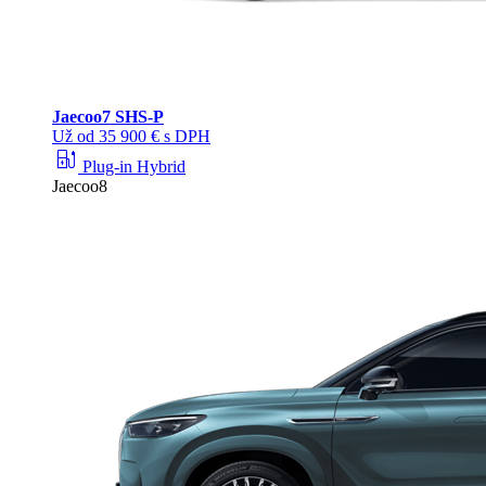
Jaecoo
7 SHS-P
Už od 35 900 € s DPH
ev_station
Plug-in Hybrid
Jaecoo8