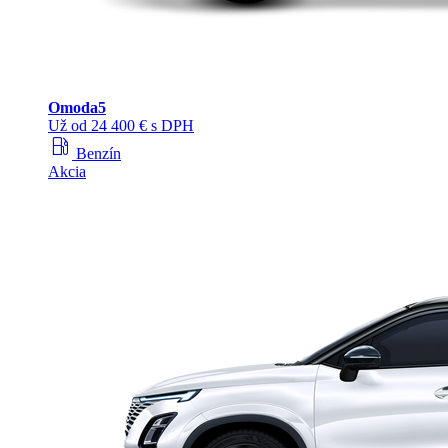
Omoda
5
Už od 24 400 € s DPH
local_gas_station
Benzín
Akcia