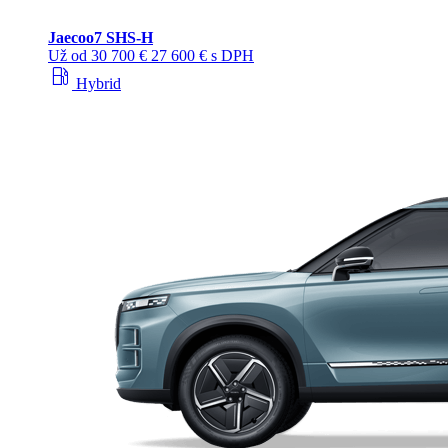
Jaecoo
7 SHS-H
Už od
30 700 €
27 600 € s DPH
local_gas_station
Hybrid