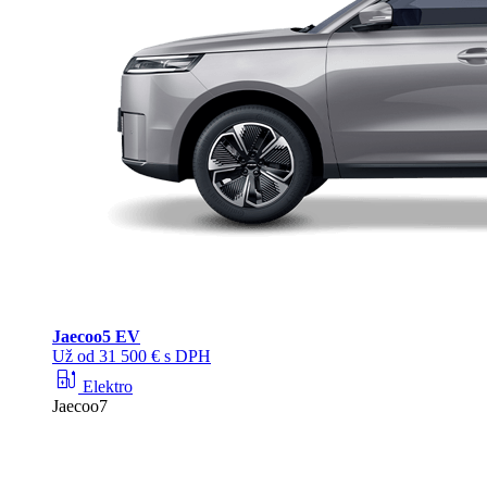
Jaecoo
5 EV
Už od 31 500 € s DPH
ev_station
Elektro
Jaecoo7