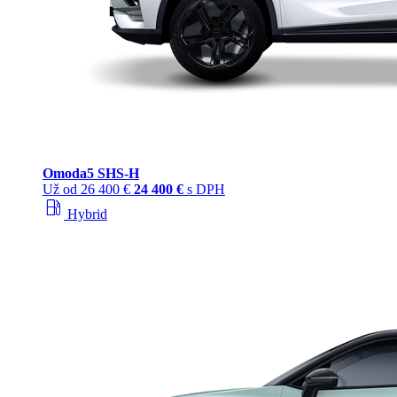
Omoda
5 SHS‑H
Už od
26 400 €
24 400 €
s DPH
local_gas_station
Hybrid