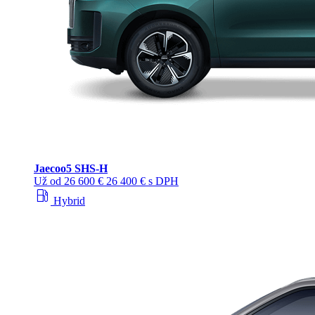
Jaecoo
5 SHS-H
Už od
26 600 €
26 400 € s DPH
local_gas_station
Hybrid