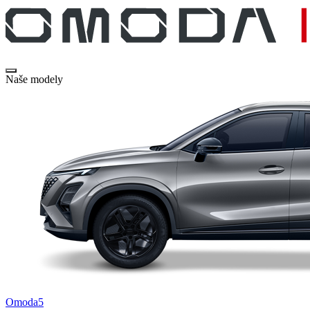
Naše modely
Omoda5