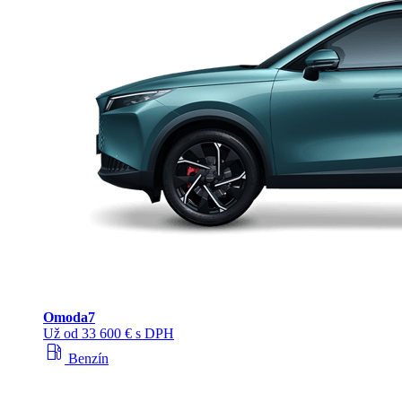
Omoda
7
Už od 33 600 € s DPH
local_gas_station
Benzín