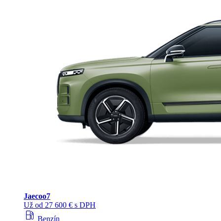
Jaecoo
7
Už od 27 600 € s DPH
local_gas_station
Benzín