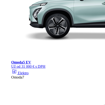
Omoda
5 EV
Už od 31 000 € s DPH
ev_station
Elektro
Omoda7