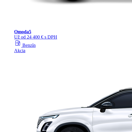
Omoda
5
Už od 24 400 € s DPH
local_gas_station
Benzín
Akcia