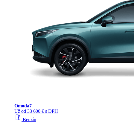
Omoda
7
Už od 33 600 € s DPH
local_gas_station
Benzín