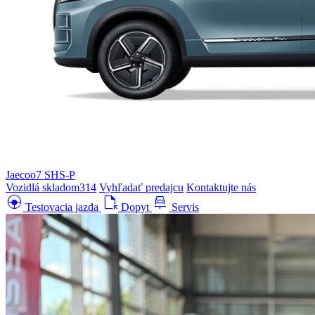
Jaecoo7 SHS-P
Vozidlá skladom
314
Vyhľadať predajcu
Kontaktujte nás
search_hands_free
file_open
car_repair
Testovacia jazda
Dopyt
Servis