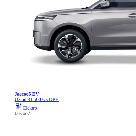
Jaecoo
5 EV
Už od 31 500 € s DPH
ev_station
Elektro
Jaecoo7