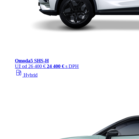
Omoda
5 SHS‑H
Už od
26 400 €
24 400 €
s DPH
local_gas_station
Hybrid