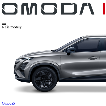
Naše modely
Omoda5