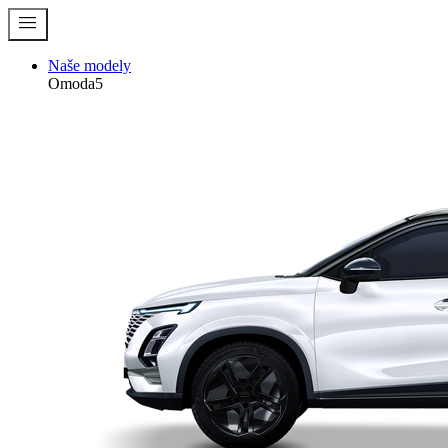
menu
Naše modely
Omoda5