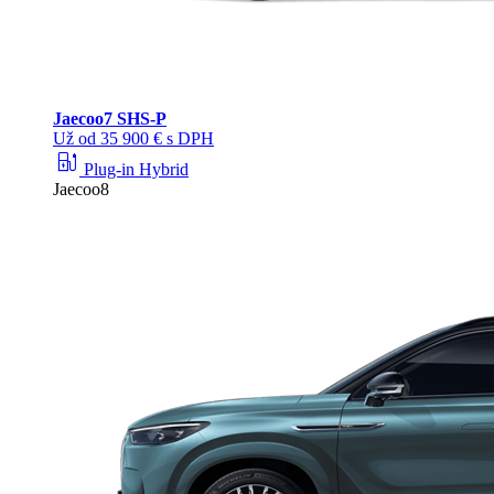
Jaecoo
7 SHS-P
Už od 35 900 € s DPH
ev_station
Plug-in Hybrid
Jaecoo8