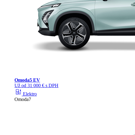
Omoda
5 EV
Už od 31 000 € s DPH
ev_station
Elektro
Omoda7