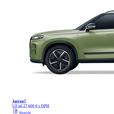
Jaecoo
7
Už od 27 600 € s DPH
local_gas_station
Benzín