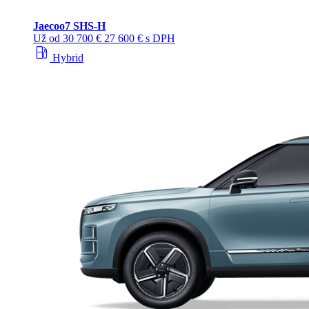
Jaecoo
7 SHS-H
Už od
30 700 €
27 600 € s DPH
local_gas_station
Hybrid