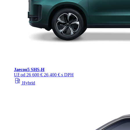
Jaecoo
5 SHS-H
Už od
26 600 €
26 400 € s DPH
local_gas_station
Hybrid