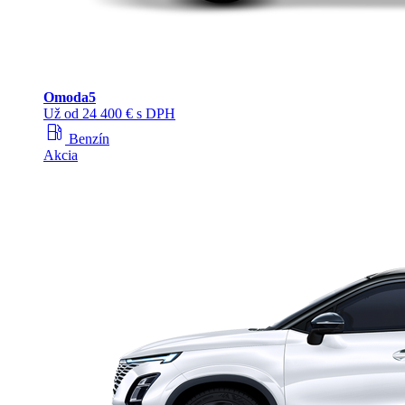
Omoda
5
Už od 24 400 € s DPH
local_gas_station
Benzín
Akcia