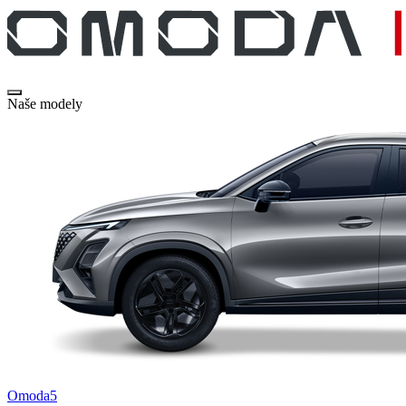
Naše modely
Omoda5