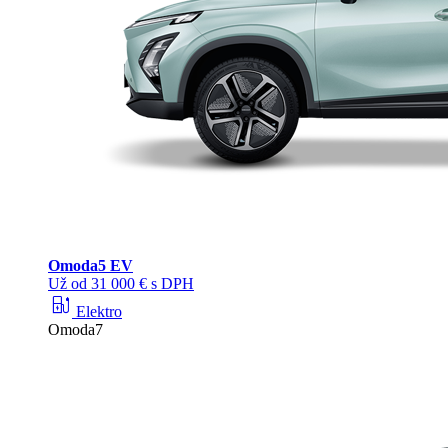
Omoda
5 EV
Už od 31 000 € s DPH
ev_station
Elektro
Omoda7