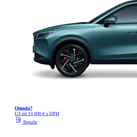
Omoda
7
Už od 33 600 € s DPH
local_gas_station
Benzín