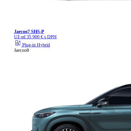
Jaecoo
7 SHS-P
Už od 35 900 € s DPH
ev_station
Plug-in Hybrid
Jaecoo8