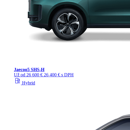
Jaecoo
5 SHS-H
Už od
26 600 €
26 400 € s DPH
local_gas_station
Hybrid