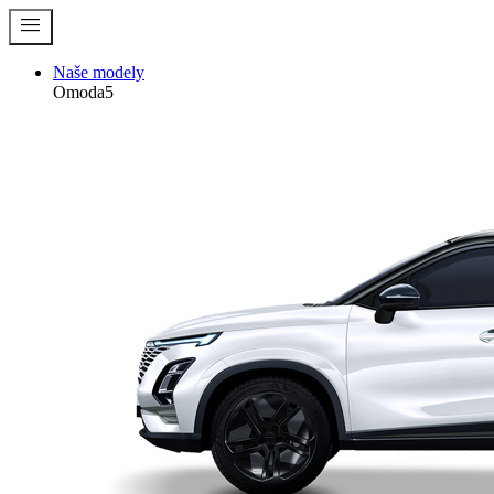
menu
Naše modely
Omoda5