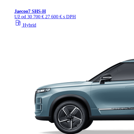
Jaecoo
7 SHS-H
Už od
30 700 €
27 600 € s DPH
local_gas_station
Hybrid