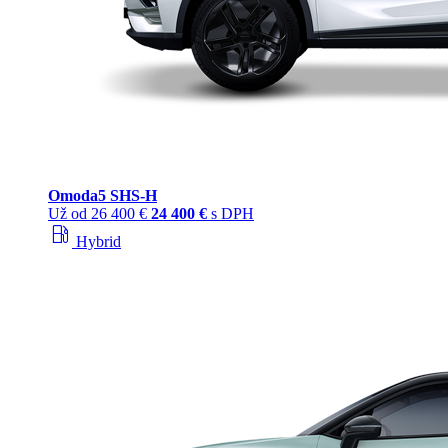
Omoda
5 SHS‑H
Už od
26 400 €
24 400 €
s DPH
local_gas_station
Hybrid