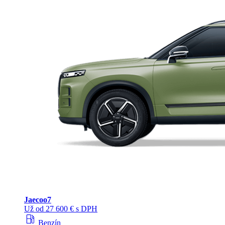
Jaecoo
7
Už od 27 600 € s DPH
local_gas_station
Benzín