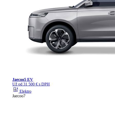
Jaecoo
5 EV
Už od 31 500 € s DPH
ev_station
Elektro
Jaecoo7