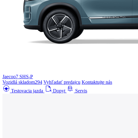
Jaecoo7 SHS-P
Vozidlá skladom
294
Vyhľadať predajcu
Kontaktujte nás
search_hands_free
file_open
car_repair
Testovacia jazda
Dopyt
Servis