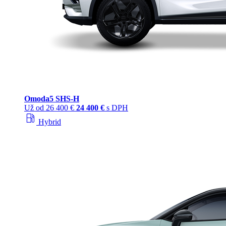
Omoda
5 SHS‑H
Už od
26 400 €
24 400 €
s DPH
local_gas_station
Hybrid