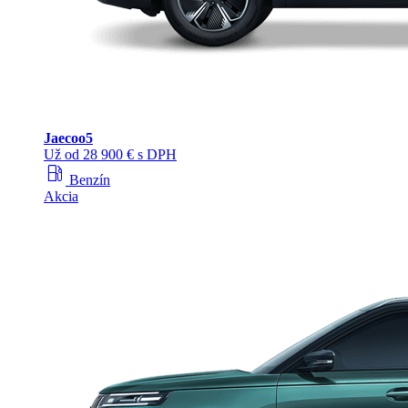
Jaecoo
5
Už od 28 900 € s DPH
local_gas_station
Benzín
Akcia