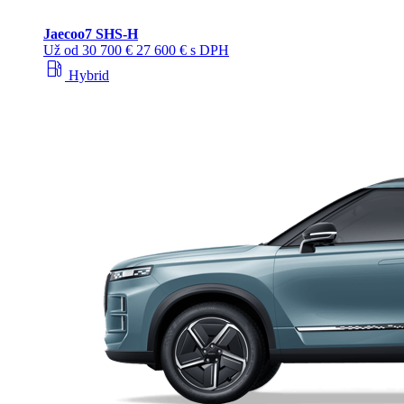
Jaecoo
7 SHS-H
Už od
30 700 €
27 600 € s DPH
local_gas_station
Hybrid