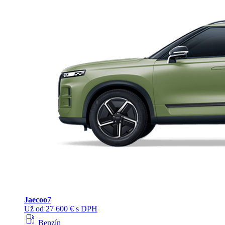
Jaecoo
7
Už od 27 600 € s DPH
local_gas_station
Benzín