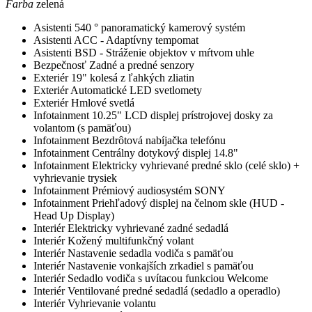
Farba
zelená
Asistenti
540 ° panoramatický kamerový systém
Asistenti
ACC - Adaptívny tempomat
Asistenti
BSD - Stráženie objektov v mŕtvom uhle
Bezpečnosť
Zadné a predné senzory
Exteriér
19" kolesá z ľahkých zliatin
Exteriér
Automatické LED svetlomety
Exteriér
Hmlové svetlá
Infotainment
10.25" LCD displej prístrojovej dosky za
volantom (s pamäťou)
Infotainment
Bezdrôtová nabíjačka telefónu
Infotainment
Centrálny dotykový displej 14.8"
Infotainment
Elektricky vyhrievané predné sklo (celé sklo) +
vyhrievanie trysiek
Infotainment
Prémiový audiosystém SONY
Infotainment
Priehľadový displej na čelnom skle (HUD -
Head Up Display)
Interiér
Elektricky vyhrievané zadné sedadlá
Interiér
Kožený multifunkčný volant
Interiér
Nastavenie sedadla vodiča s pamäťou
Interiér
Nastavenie vonkajších zrkadiel s pamäťou
Interiér
Sedadlo vodiča s uvítacou funkciou Welcome
Interiér
Ventilované predné sedadlá (sedadlo a operadlo)
Interiér
Vyhrievanie volantu