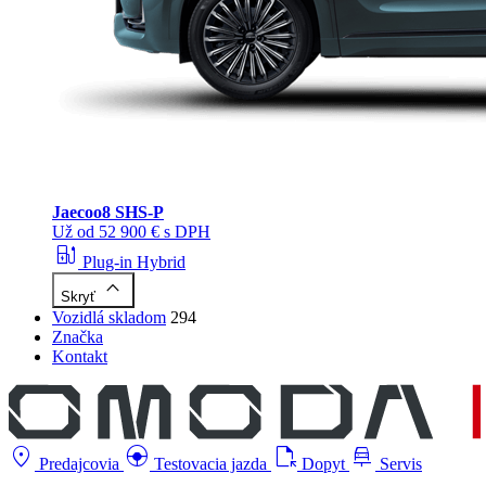
Jaecoo
8 SHS-P
Už od 52 900 € s DPH
ev_station
Plug-in Hybrid
keyboard_arrow_up
Skryť
Vozidlá skladom
294
Značka
Kontakt
location_on
search_hands_free
file_open
car_repair
Predajcovia
Testovacia jazda
Dopyt
Servis