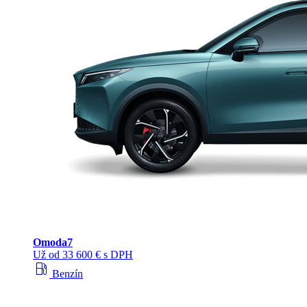
Omoda
7
Už od 33 600 € s DPH
local_gas_station
Benzín