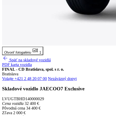
gallery_thumbnail
Otvoriť fotogalériu
1
arrow_back
Späť na skladové vozidlá
PDF karta vozidla
FINAL - CD Bratislava, spol. s r. o.
Bratislava
Volajte +421 2 48 20 07 00
Nezáväzný dopyt
Skladové vozidlo
JAECOO7
Exclusive
LVUGTBHD140000029
Cena vozidla
32 400 €
Pôvodná cena
34 400 €
Zľava
2 000 €