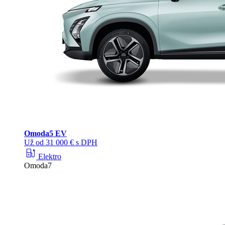
Omoda
5 EV
Už od 31 000 € s DPH
ev_station
Elektro
Omoda7