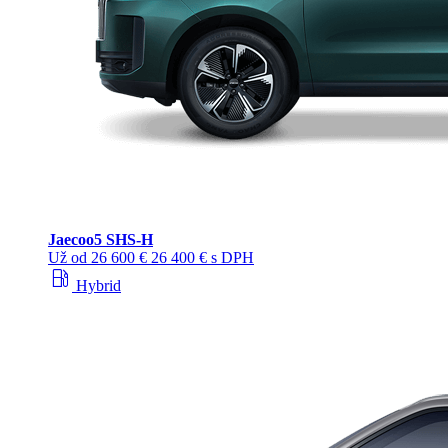
Jaecoo
5 SHS-H
Už od
26 600 €
26 400 € s DPH
local_gas_station
Hybrid