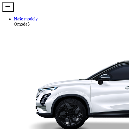
menu
Naše modely
Omoda5