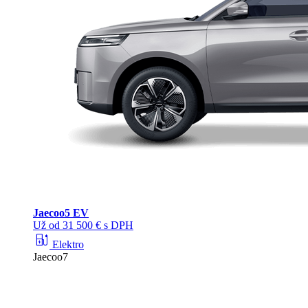
Jaecoo
5 EV
Už od 31 500 € s DPH
ev_station
Elektro
Jaecoo7