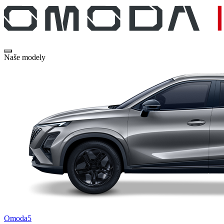
Naše modely
Omoda5