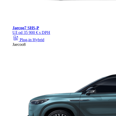
Jaecoo
7 SHS-P
Už od 35 900 € s DPH
ev_station
Plug-in Hybrid
Jaecoo8