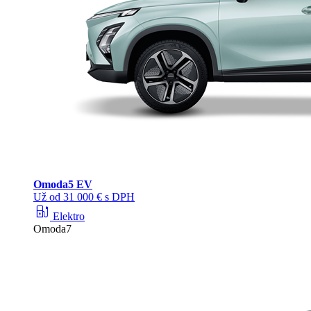
Omoda
5 EV
Už od 31 000 € s DPH
ev_station
Elektro
Omoda7