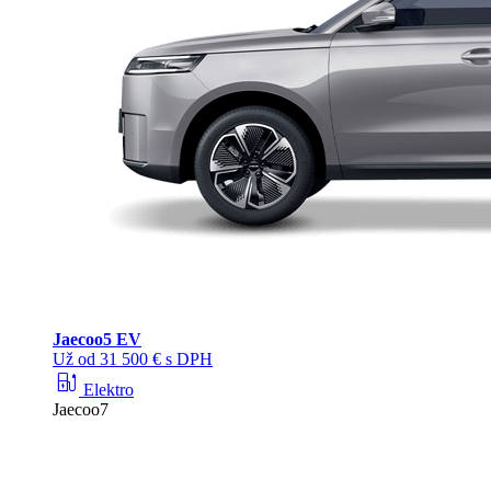
Jaecoo
5 EV
Už od 31 500 € s DPH
ev_station
Elektro
Jaecoo7