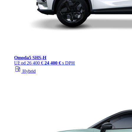
Omoda
5 SHS‑H
Už od
26 400 €
24 400 €
s DPH
local_gas_station
Hybrid