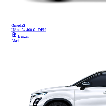
Omoda
5
Už od 24 400 € s DPH
local_gas_station
Benzín
Akcia