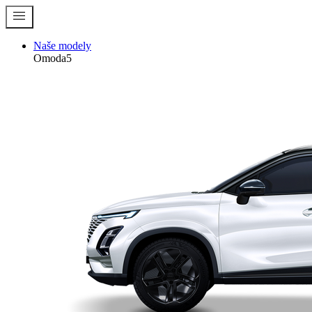
menu
Naše modely
Omoda5