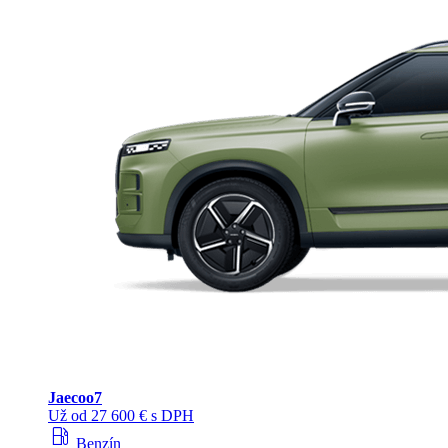
Jaecoo
7
Už od 27 600 € s DPH
local_gas_station
Benzín