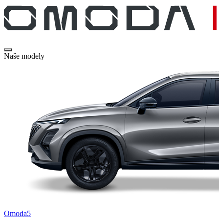
Naše modely
Omoda5