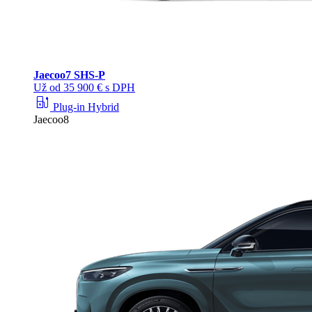
Jaecoo
7 SHS-P
Už od 35 900 € s DPH
ev_station
Plug-in Hybrid
Jaecoo8