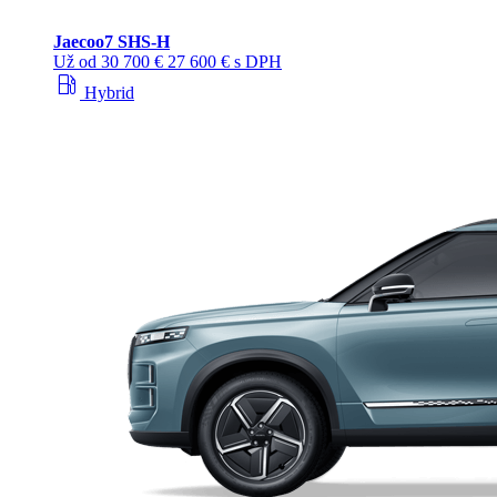
Jaecoo
7 SHS-H
Už od
30 700 €
27 600 € s DPH
local_gas_station
Hybrid