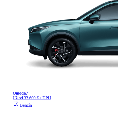
Omoda
7
Už od 33 600 € s DPH
local_gas_station
Benzín