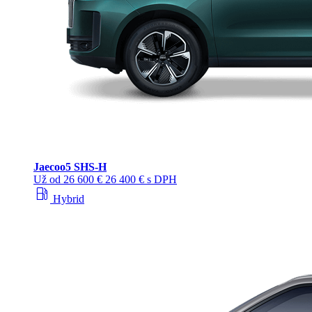
Jaecoo
5 SHS-H
Už od
26 600 €
26 400 € s DPH
local_gas_station
Hybrid