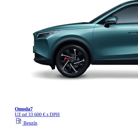
Omoda
7
Už od 33 600 € s DPH
local_gas_station
Benzín