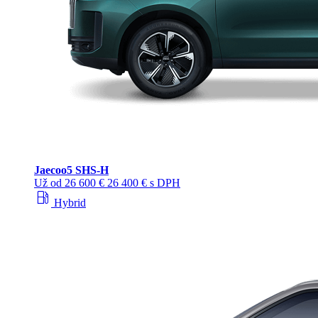
Jaecoo
5 SHS-H
Už od
26 600 €
26 400 € s DPH
local_gas_station
Hybrid