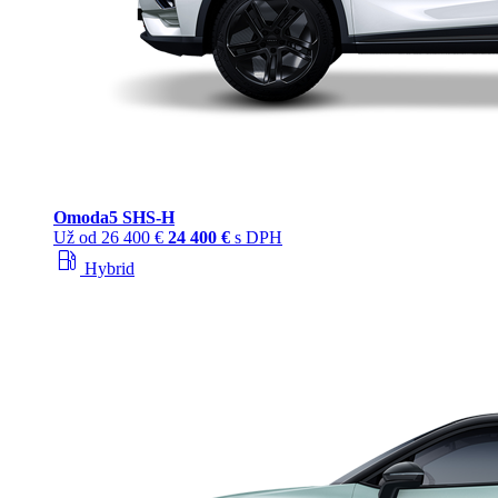
Omoda
5 SHS‑H
Už od
26 400 €
24 400 €
s DPH
local_gas_station
Hybrid