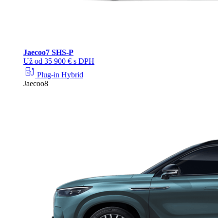
Jaecoo
7 SHS-P
Už od 35 900 € s DPH
ev_station
Plug-in Hybrid
Jaecoo8