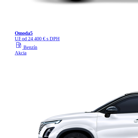
Omoda
5
Už od 24 400 € s DPH
local_gas_station
Benzín
Akcia