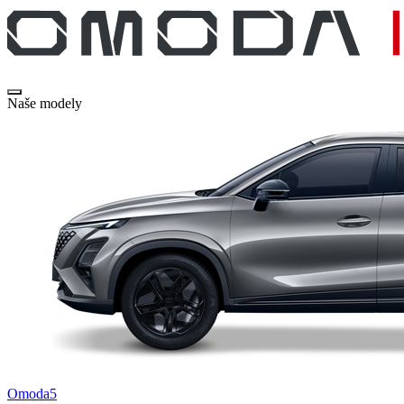
Naše modely
Omoda5