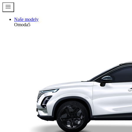
menu
Naše modely
Omoda5