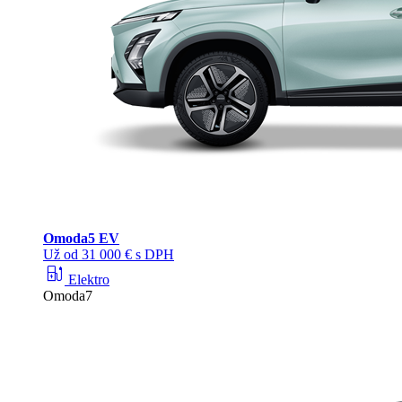
Omoda
5 EV
Už od 31 000 € s DPH
ev_station
Elektro
Omoda7