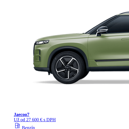
Jaecoo
7
Už od 27 600 € s DPH
local_gas_station
Benzín