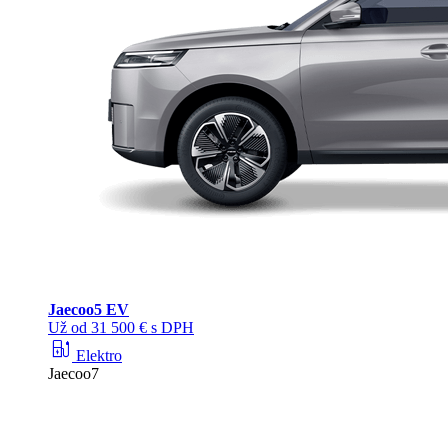
Jaecoo
5 EV
Už od 31 500 € s DPH
ev_station
Elektro
Jaecoo7