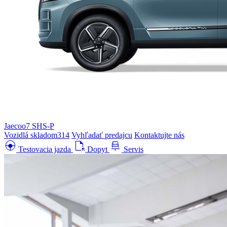
Jaecoo7 SHS-P
Vozidlá skladom
314
Vyhľadať predajcu
Kontaktujte nás
search_hands_free
file_open
car_repair
Testovacia jazda
Dopyt
Servis