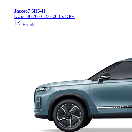
Jaecoo
7 SHS-H
Už od
30 700 €
27 600 € s DPH
local_gas_station
Hybrid