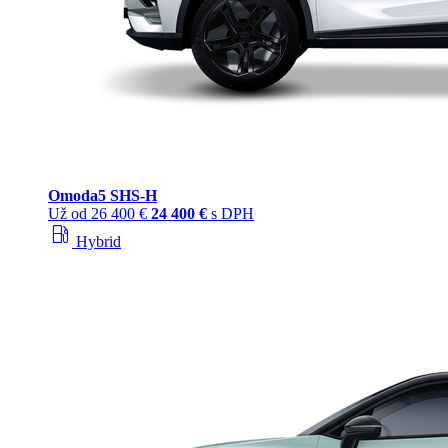
Omoda
5 SHS‑H
Už od
26 400 €
24 400 €
s DPH
local_gas_station
Hybrid