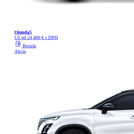
Omoda
5
Už od 24 400 € s DPH
local_gas_station
Benzín
Akcia