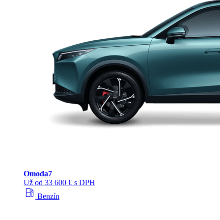
Omoda
7
Už od 33 600 € s DPH
local_gas_station
Benzín