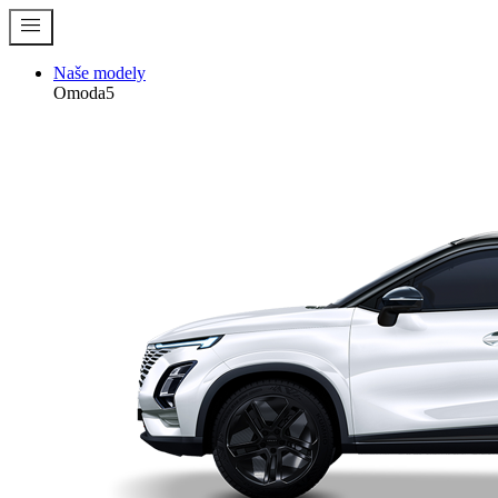
menu
Naše modely
Omoda5