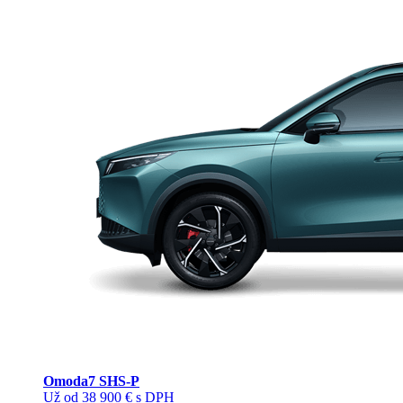
Omoda
7 SHS-P
Už od 38 900 € s DPH