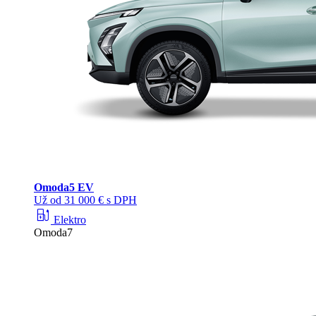
Omoda
5 EV
Už od 31 000 € s DPH
ev_station
Elektro
Omoda7