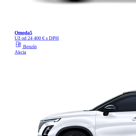
Omoda
5
Už od 24 400 € s DPH
local_gas_station
Benzín
Akcia