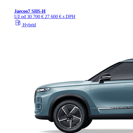
Jaecoo
7 SHS-H
Už od
30 700 €
27 600 € s DPH
local_gas_station
Hybrid