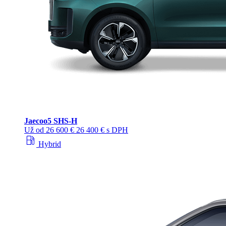
Jaecoo
5 SHS-H
Už od
26 600 €
26 400 € s DPH
local_gas_station
Hybrid