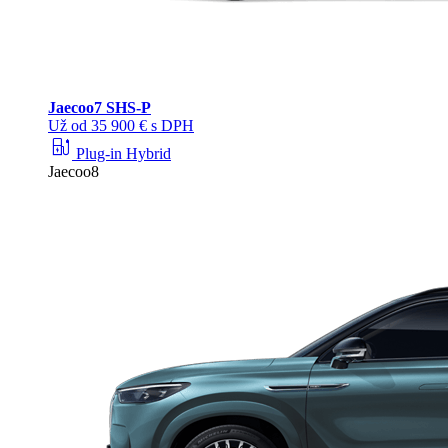
Jaecoo
7 SHS-P
Už od 35 900 € s DPH
ev_station
Plug-in Hybrid
Jaecoo8