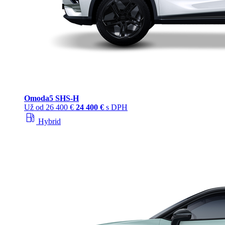
Omoda
5 SHS‑H
Už od
26 400 €
24 400 €
s DPH
local_gas_station
Hybrid