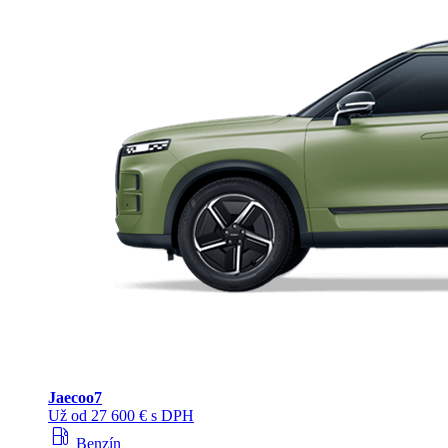
Jaecoo
7
Už od 27 600 € s DPH
local_gas_station
Benzín