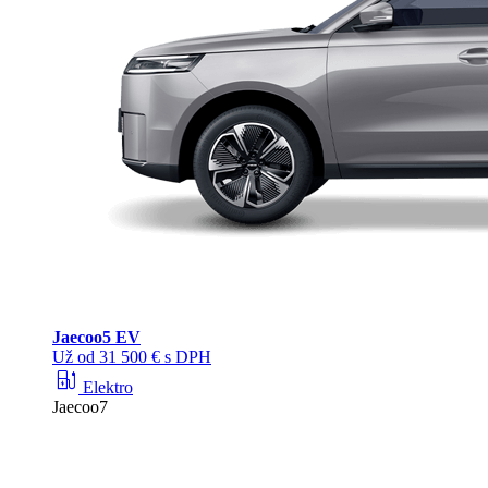
Jaecoo
5 EV
Už od 31 500 € s DPH
ev_station
Elektro
Jaecoo7