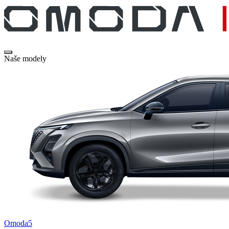
Naše modely
Omoda5