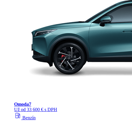
Omoda
7
Už od 33 600 € s DPH
local_gas_station
Benzín