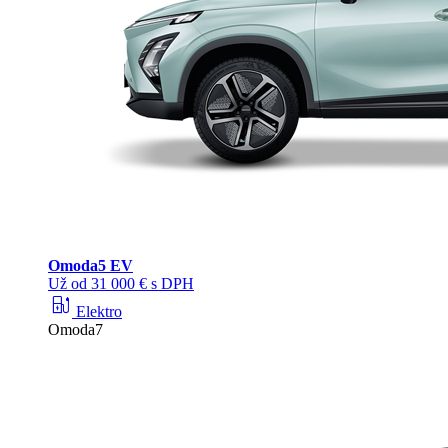
Omoda
5 EV
Už od 31 000 € s DPH
ev_station
Elektro
Omoda7