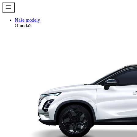
menu
Naše modely
Omoda5