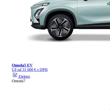
Omoda
5 EV
Už od 31 000 € s DPH
ev_station
Elektro
Omoda7