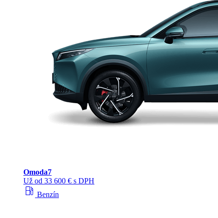
Omoda
7
Už od 33 600 € s DPH
local_gas_station
Benzín