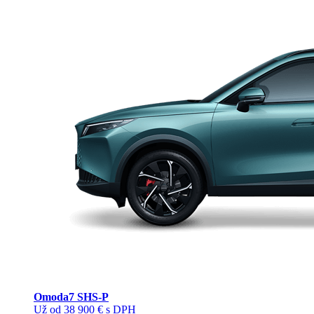
Omoda
7 SHS-P
Už od 38 900 € s DPH