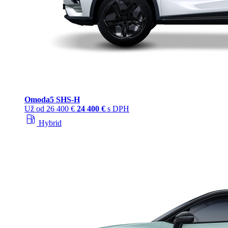
Omoda
5 SHS‑H
Už od
26 400 €
24 400 €
s DPH
local_gas_station
Hybrid