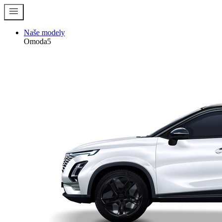
menu
Naše modely
Omoda5