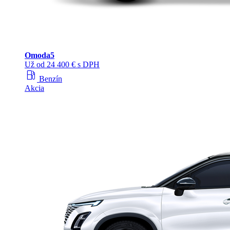
Omoda
5
Už od 24 400 € s DPH
local_gas_station
Benzín
Akcia