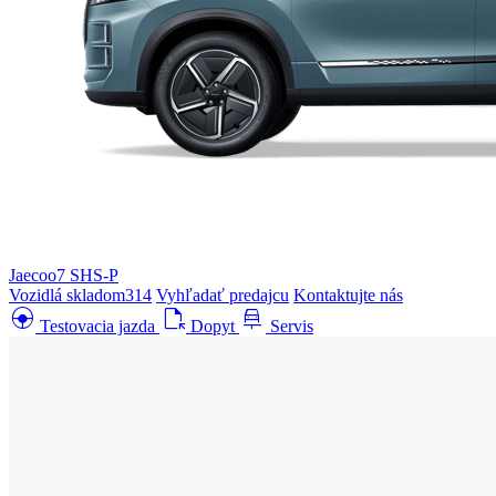
Jaecoo7 SHS-P
Vozidlá skladom
314
Vyhľadať predajcu
Kontaktujte nás
search_hands_free
file_open
car_repair
Testovacia jazda
Dopyt
Servis