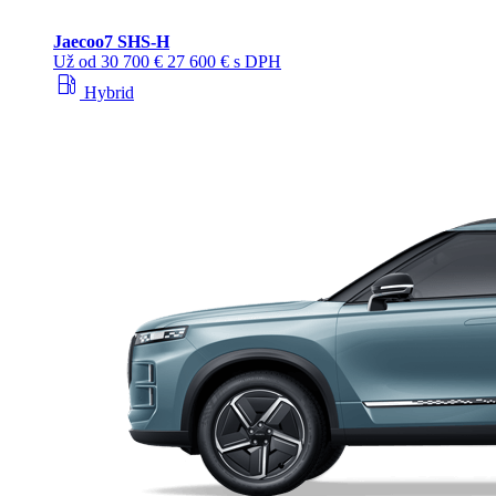
Jaecoo
7 SHS-H
Už od
30 700 €
27 600 € s DPH
local_gas_station
Hybrid