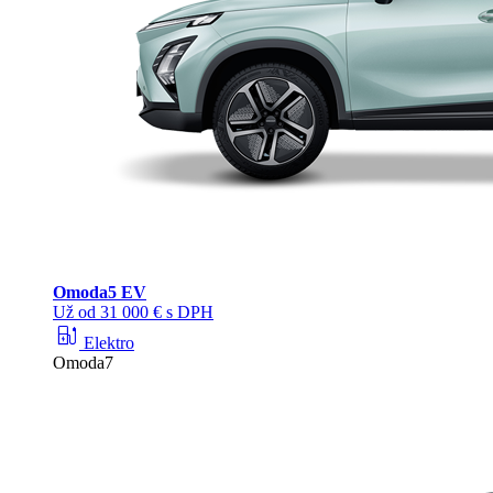
Omoda
5 EV
Už od 31 000 € s DPH
ev_station
Elektro
Omoda7