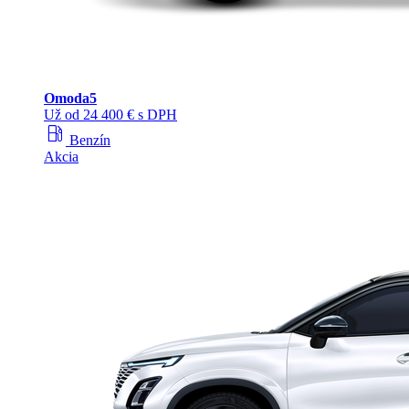
Omoda
5
Už od 24 400 € s DPH
local_gas_station
Benzín
Akcia