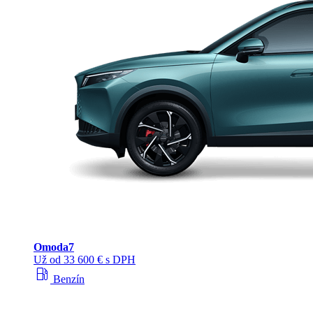
Omoda
7
Už od 33 600 € s DPH
local_gas_station
Benzín