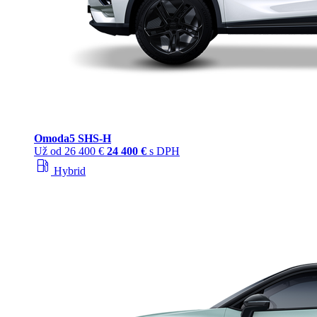
Omoda
5 SHS‑H
Už od
26 400 €
24 400 €
s DPH
local_gas_station
Hybrid