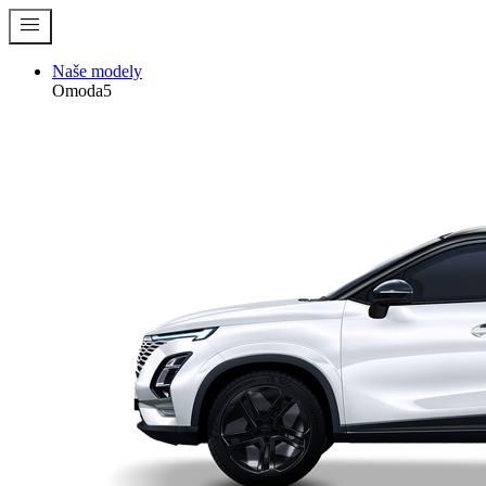
menu
Naše modely
Omoda5