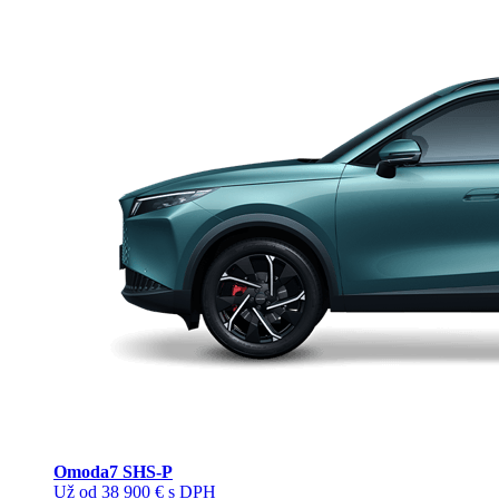
Omoda
7 SHS-P
Už od 38 900 € s DPH