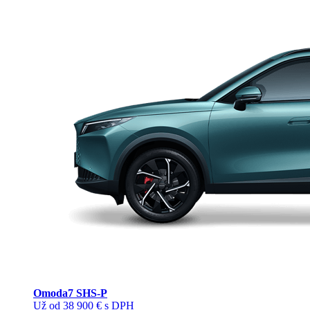
Omoda
7 SHS-P
Už od 38 900 € s DPH