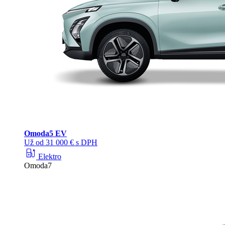
Omoda
5 EV
Už od 31 000 € s DPH
ev_station
Elektro
Omoda7