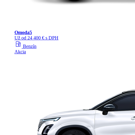
Omoda
5
Už od 24 400 € s DPH
local_gas_station
Benzín
Akcia