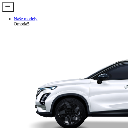
menu
Naše modely
Omoda5