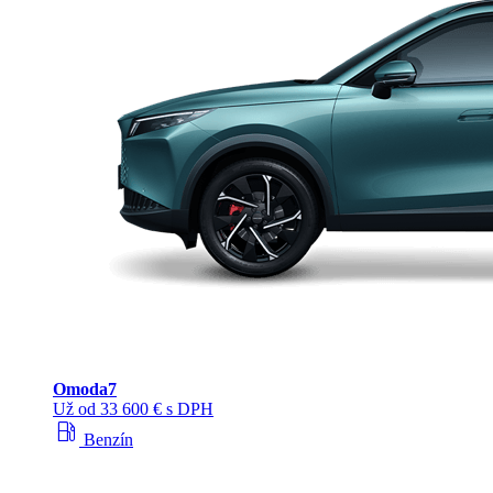
Omoda
7
Už od 33 600 € s DPH
local_gas_station
Benzín