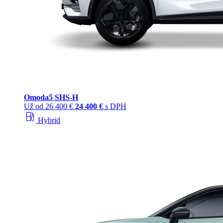
Omoda
5 SHS‑H
Už od
26 400 €
24 400 €
s DPH
local_gas_station
Hybrid