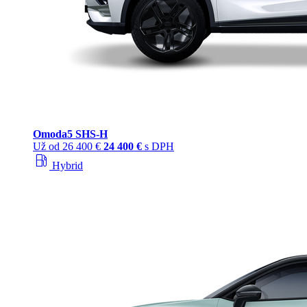
Omoda
5 SHS‑H
Už od
26 400 €
24 400 €
s DPH
local_gas_station
Hybrid