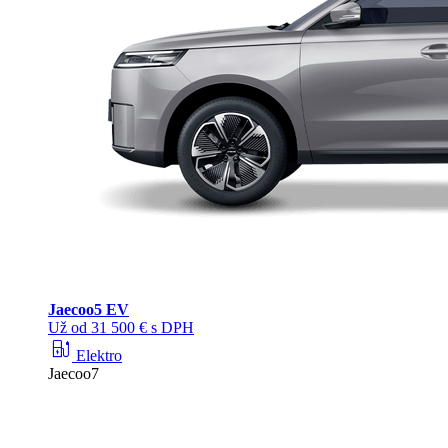
Jaecoo
5 EV
Už od 31 500 € s DPH
ev_station
Elektro
Jaecoo7