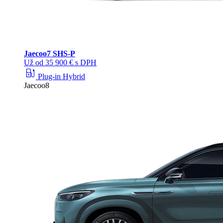
Jaecoo
7 SHS-P
Už od 35 900 € s DPH
ev_station
Plug-in Hybrid
Jaecoo8