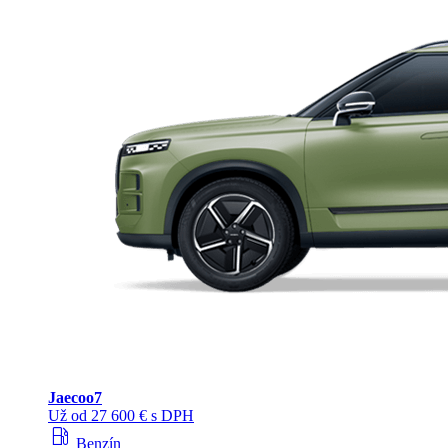
Jaecoo
7
Už od 27 600 € s DPH
local_gas_station
Benzín