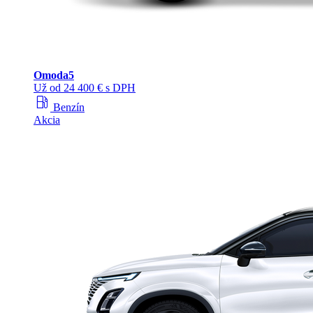
Omoda
5
Už od 24 400 € s DPH
local_gas_station
Benzín
Akcia