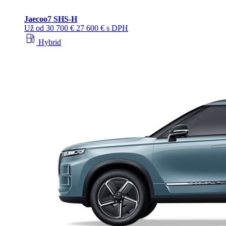
Jaecoo
7 SHS-H
Už od
30 700 €
27 600 € s DPH
local_gas_station
Hybrid