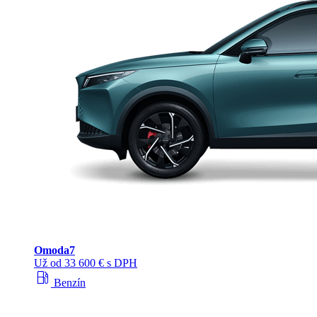
Omoda
7
Už od 33 600 € s DPH
local_gas_station
Benzín