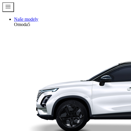
menu
Naše modely
Omoda5