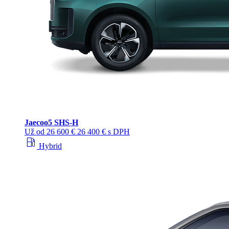
Jaecoo
5 SHS-H
Už od
26 600 €
26 400 € s DPH
local_gas_station
Hybrid