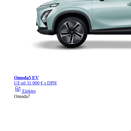
Omoda
5 EV
Už od 31 000 € s DPH
ev_station
Elektro
Omoda7