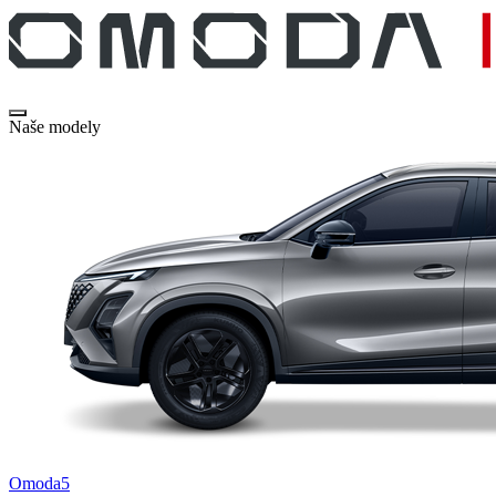
Naše modely
Omoda5