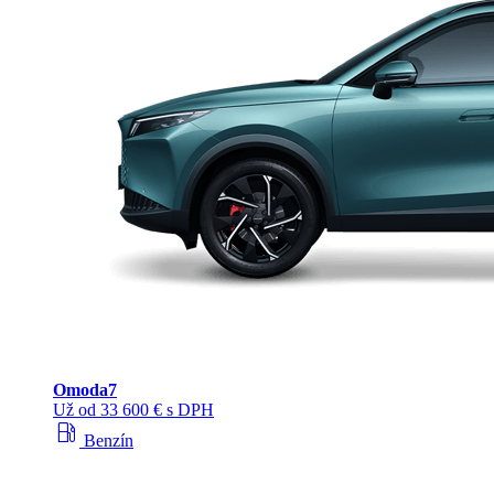
Omoda
7
Už od 33 600 € s DPH
local_gas_station
Benzín