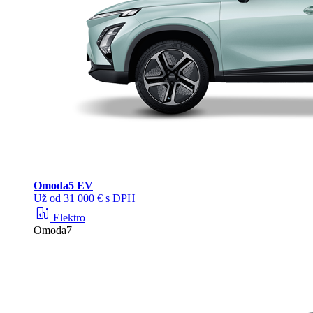
Omoda
5 EV
Už od 31 000 € s DPH
ev_station
Elektro
Omoda7