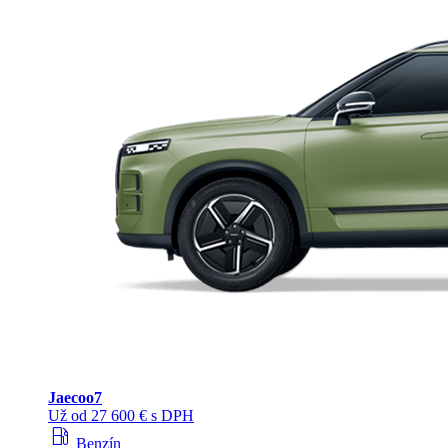
Jaecoo
7
Už od 27 600 € s DPH
local_gas_station
Benzín