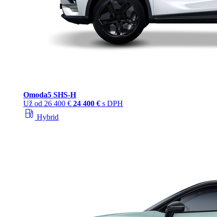
Omoda
5 SHS‑H
Už od
26 400 €
24 400 €
s DPH
local_gas_station
Hybrid