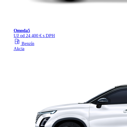
Omoda
5
Už od 24 400 € s DPH
local_gas_station
Benzín
Akcia