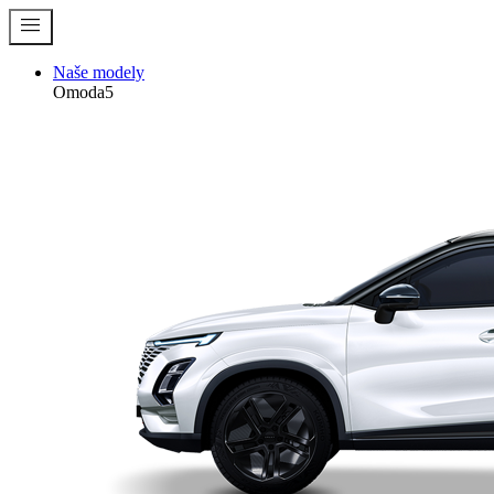
menu
Naše modely
Omoda5