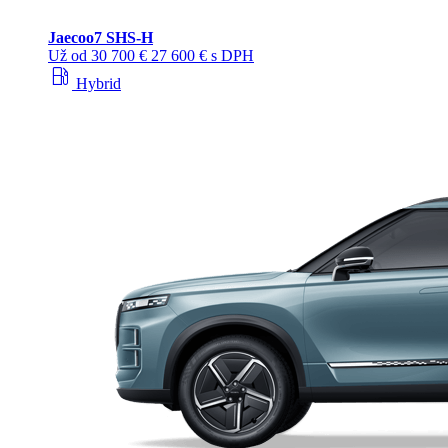
Jaecoo
7 SHS-H
Už od
30 700 €
27 600 € s DPH
local_gas_station
Hybrid