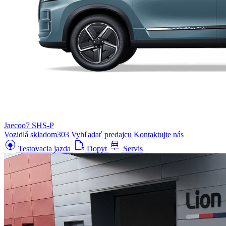
Jaecoo7 SHS-P
Vozidlá skladom
303
Vyhľadať predajcu
Kontaktujte nás
search_hands_free
file_open
car_repair
Testovacia jazda
Dopyt
Servis