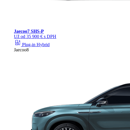
Jaecoo
7 SHS-P
Už od 35 900 € s DPH
ev_station
Plug-in Hybrid
Jaecoo8