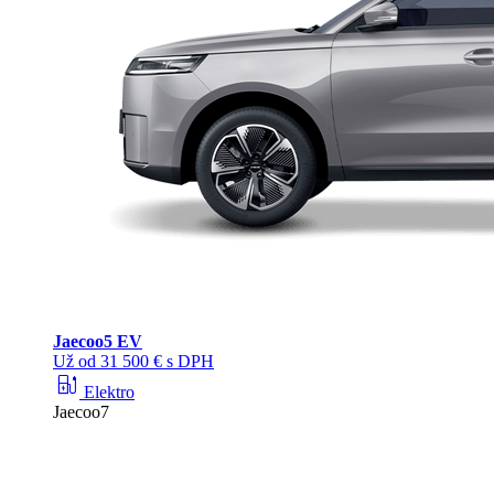
Jaecoo
5 EV
Už od 31 500 € s DPH
ev_station
Elektro
Jaecoo7