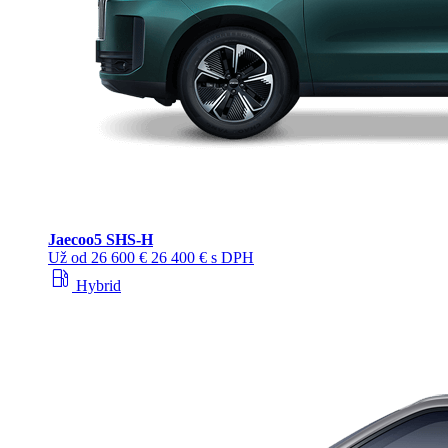
Jaecoo
5 SHS-H
Už od
26 600 €
26 400 € s DPH
local_gas_station
Hybrid