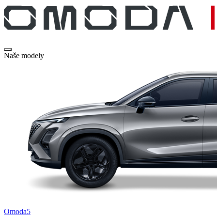
Naše modely
Omoda5