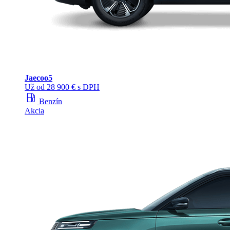
Jaecoo
5
Už od 28 900 € s DPH
local_gas_station
Benzín
Akcia