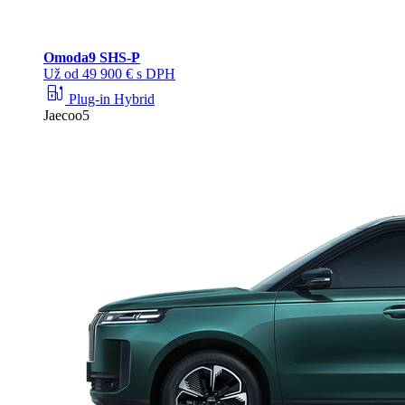
Omoda
9 SHS-P
Už od 49 900 € s DPH
ev_station
Plug-in Hybrid
Jaecoo5