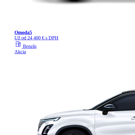
Omoda
5
Už od 24 400 € s DPH
local_gas_station
Benzín
Akcia