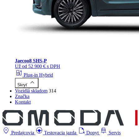
Jaecoo
8 SHS-P
Už od 52 900 € s DPH
ev_station
Plug-in Hybrid
keyboard_arrow_up
Skryť
Vozidlá skladom
314
Značka
Kontakt
location_on
search_hands_free
file_open
car_repair
Predajcovia
Testovacia jazda
Dopyt
Servis