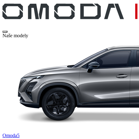
Naše modely
Omoda5