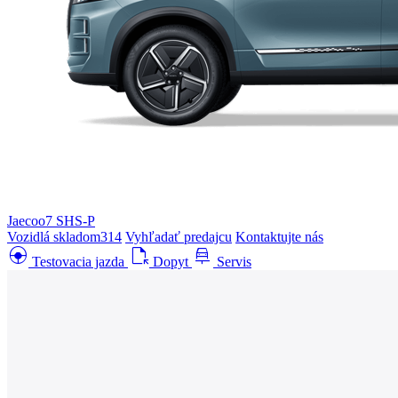
Jaecoo7 SHS-P
Vozidlá skladom
314
Vyhľadať predajcu
Kontaktujte nás
search_hands_free
file_open
car_repair
Testovacia jazda
Dopyt
Servis