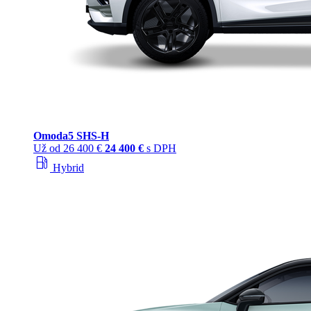
Omoda
5 SHS‑H
Už od
26 400 €
24 400 €
s DPH
local_gas_station
Hybrid