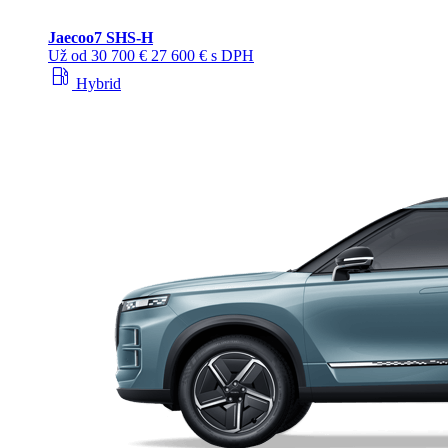
Jaecoo
7 SHS-H
Už od
30 700 €
27 600 € s DPH
local_gas_station
Hybrid