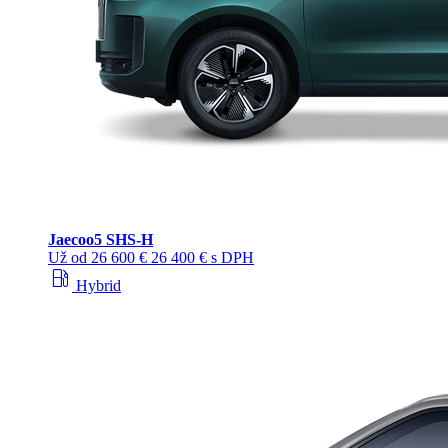
Jaecoo
5 SHS-H
Už od
26 600 €
26 400 € s DPH
local_gas_station
Hybrid