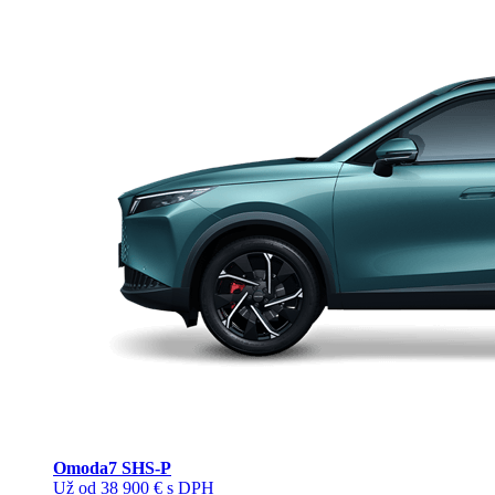
Omoda
7 SHS-P
Už od 38 900 € s DPH