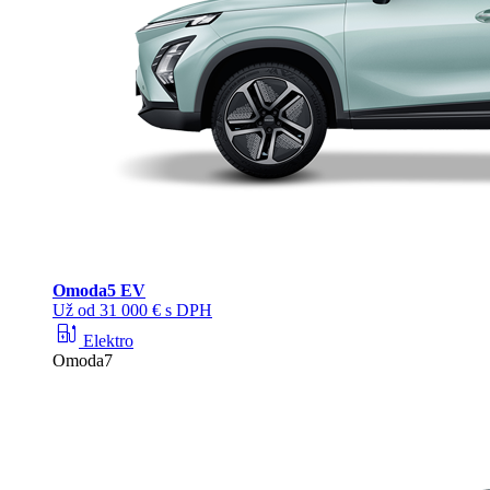
Omoda
5 EV
Už od 31 000 € s DPH
ev_station
Elektro
Omoda7