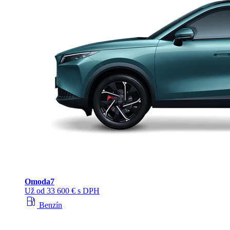
Omoda
7
Už od 33 600 € s DPH
local_gas_station
Benzín