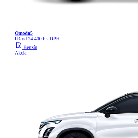
Omoda
5
Už od 24 400 € s DPH
local_gas_station
Benzín
Akcia