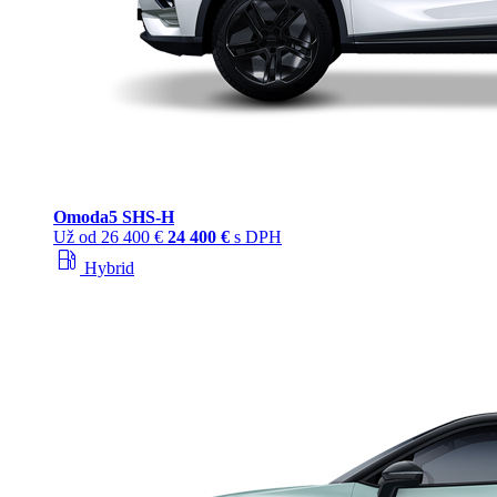
Omoda
5 SHS‑H
Už od
26 400 €
24 400 €
s DPH
local_gas_station
Hybrid