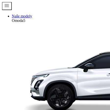
menu
Naše modely
Omoda5