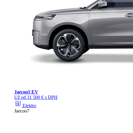
Jaecoo
5 EV
Už od 31 500 € s DPH
ev_station
Elektro
Jaecoo7