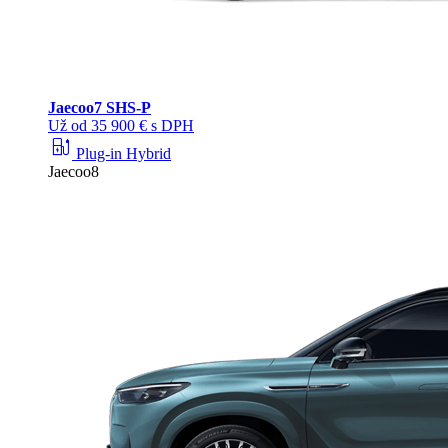
Jaecoo
7 SHS-P
Už od 35 900 € s DPH
ev_station
Plug-in Hybrid
Jaecoo8