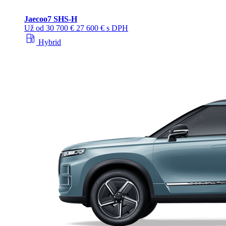
Jaecoo
7 SHS-H
Už od
30 700 €
27 600 € s DPH
local_gas_station
Hybrid