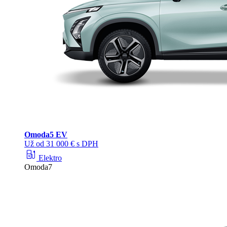
Omoda
5 EV
Už od 31 000 € s DPH
ev_station
Elektro
Omoda7