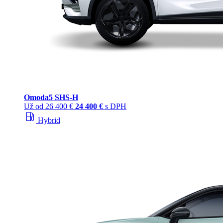
Omoda
5 SHS‑H
Už od
26 400 €
24 400 €
s DPH
local_gas_station
Hybrid