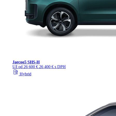
Jaecoo
5 SHS-H
Už od
26 600 €
26 400 € s DPH
local_gas_station
Hybrid