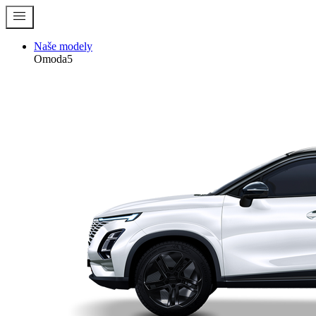
menu
Naše modely
Omoda5