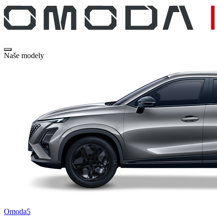
Naše modely
Omoda5