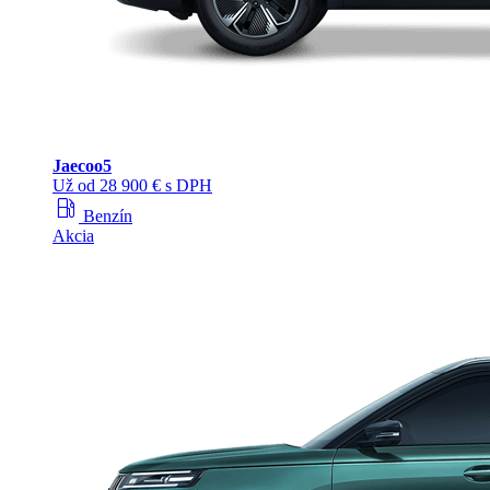
Jaecoo
5
Už od 28 900 € s DPH
local_gas_station
Benzín
Akcia