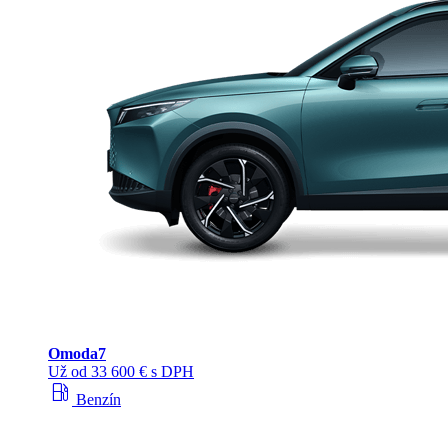
Omoda
7
Už od 33 600 € s DPH
local_gas_station
Benzín