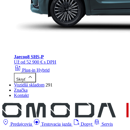
Jaecoo
8 SHS-P
Už od 52 900 € s DPH
ev_station
Plug-in Hybrid
keyboard_arrow_up
Skryť
Vozidlá skladom
291
Značka
Kontakt
location_on
search_hands_free
file_open
car_repair
Predajcovia
Testovacia jazda
Dopyt
Servis