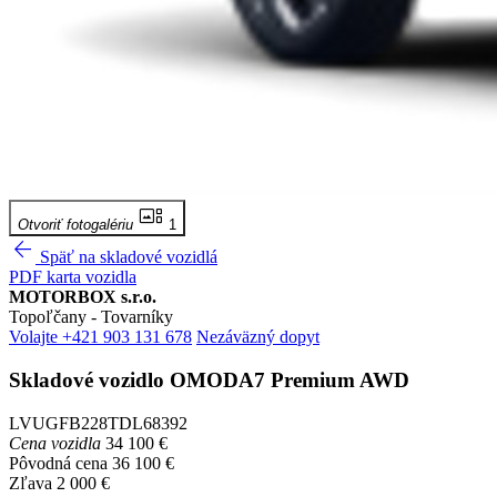
gallery_thumbnail
Otvoriť fotogalériu
1
arrow_back
Späť na skladové vozidlá
PDF karta vozidla
MOTORBOX s.r.o.
Topoľčany - Tovarníky
Volajte +421 903 131 678
Nezáväzný dopyt
Skladové vozidlo
OMODA7
Premium AWD
LVUGFB228TDL68392
Cena vozidla
34 100 €
Pôvodná cena
36 100 €
Zľava
2 000 €