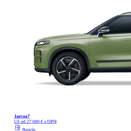
Jaecoo
7
Už od 27 600 € s DPH
local_gas_station
Benzín