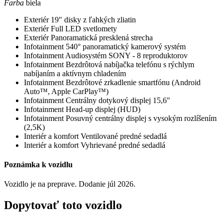
Farba
biela
Exteriér
19" disky z ľahkých zliatin
Exteriér
Full LED svetlomety
Exteriér
Panoramatická presklená strecha
Infotainment
540° panoramatický kamerový systém
Infotainment
Audiosystém SONY - 8 reproduktorov
Infotainment
Bezdrôtová nabíjačka telefónu s rýchlym
nabíjaním a aktívnym chladením
Infotainment
Bezdrôtové zrkadlenie smartfónu (Android
Auto™, Apple CarPlay™)
Infotainment
Centrálny dotykový displej 15,6"
Infotainment
Head-up displej (HUD)
Infotainment
Posuvný centrálny displej s vysokým rozlíšením
(2,5K)
Interiér a komfort
Ventilované predné sedadlá
Interiér a komfort
Vyhrievané predné sedadlá
Poznámka k vozidlu
Vozidlo je na preprave. Dodanie júl 2026.
Dopytovať toto vozidlo