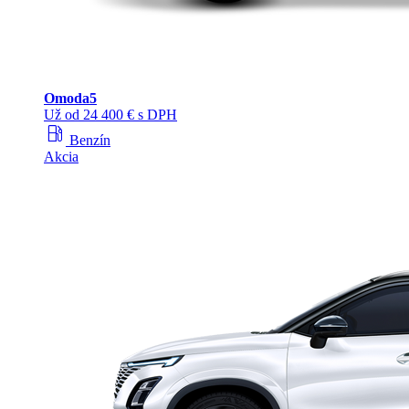
Omoda
5
Už od 24 400 € s DPH
local_gas_station
Benzín
Akcia