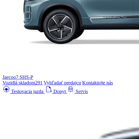
Jaecoo7 SHS-P
Vozidlá skladom
291
Vyhľadať predajcu
Kontaktujte nás
search_hands_free
file_open
car_repair
Testovacia jazda
Dopyt
Servis