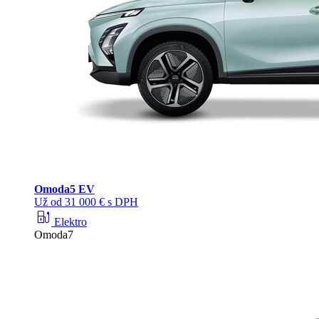
Omoda
5 EV
Už od 31 000 € s DPH
ev_station
Elektro
Omoda7