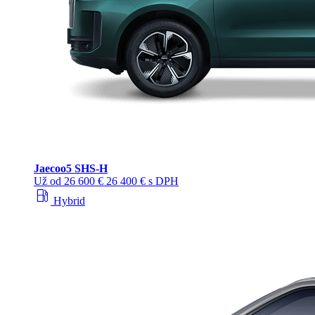
Jaecoo
5 SHS-H
Už od
26 600 €
26 400 € s DPH
local_gas_station
Hybrid