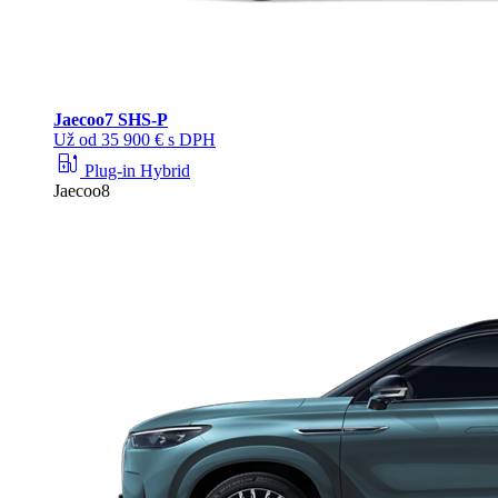
Jaecoo
7 SHS-P
Už od 35 900 € s DPH
ev_station
Plug-in Hybrid
Jaecoo8