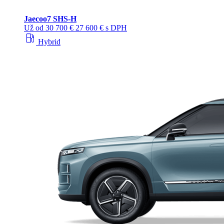
Jaecoo
7 SHS-H
Už od
30 700 €
27 600 € s DPH
local_gas_station
Hybrid