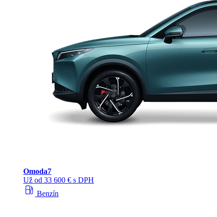
Omoda
7
Už od 33 600 € s DPH
local_gas_station
Benzín