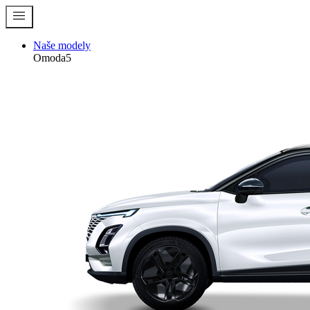
menu
Naše modely
Omoda5