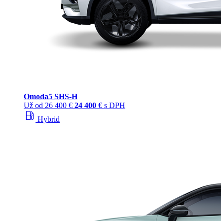
Omoda
5 SHS‑H
Už od
26 400 €
24 400 €
s DPH
local_gas_station
Hybrid