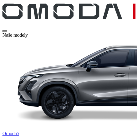
Naše modely
Omoda5