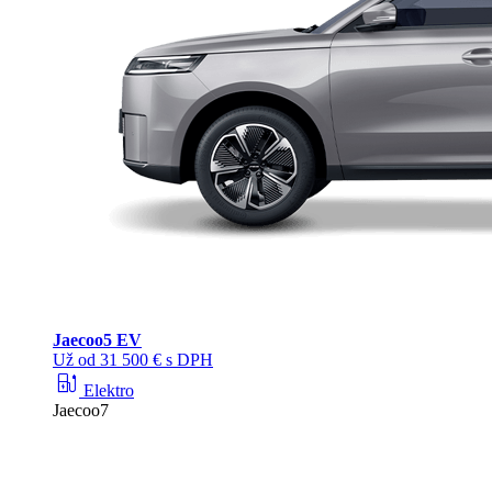
Jaecoo
5 EV
Už od 31 500 € s DPH
ev_station
Elektro
Jaecoo7