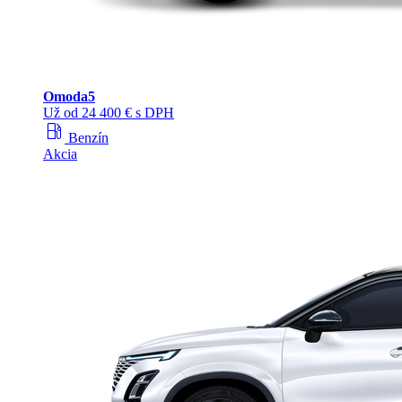
Omoda
5
Už od 24 400 € s DPH
local_gas_station
Benzín
Akcia