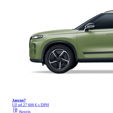
Jaecoo
7
Už od 27 600 € s DPH
local_gas_station
Benzín