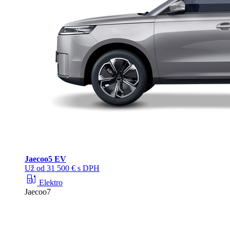
Jaecoo
5 EV
Už od 31 500 € s DPH
ev_station
Elektro
Jaecoo7