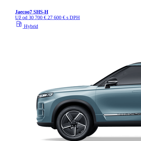
Jaecoo
7 SHS-H
Už od
30 700 €
27 600 € s DPH
local_gas_station
Hybrid