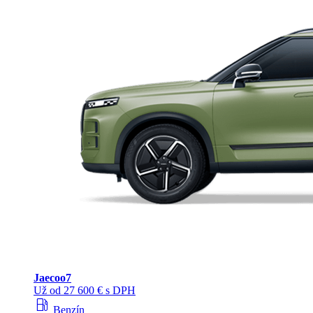
Jaecoo
7
Už od 27 600 € s DPH
local_gas_station
Benzín