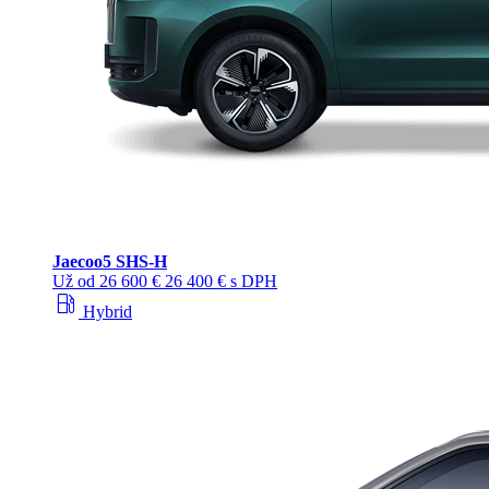
Jaecoo
5 SHS-H
Už od
26 600 €
26 400 € s DPH
local_gas_station
Hybrid