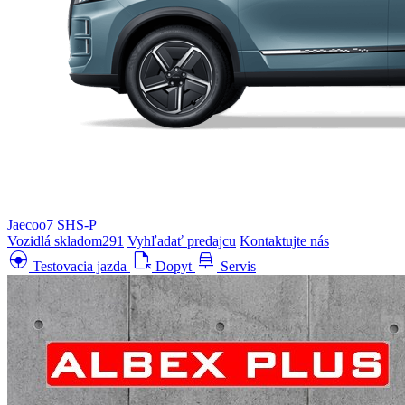
Jaecoo7 SHS-P
Vozidlá skladom
291
Vyhľadať predajcu
Kontaktujte nás
search_hands_free
file_open
car_repair
Testovacia jazda
Dopyt
Servis