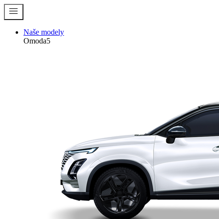
menu
Naše modely
Omoda5