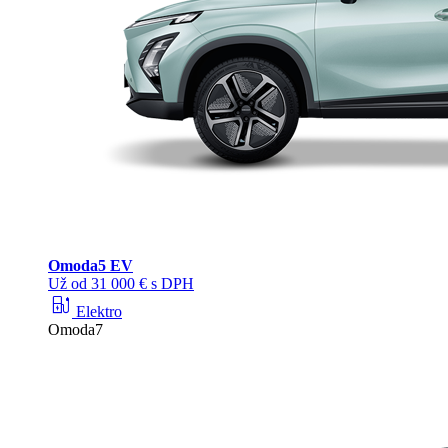
Omoda
5 EV
Už od 31 000 € s DPH
ev_station
Elektro
Omoda7