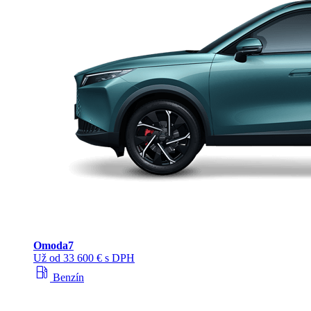
Omoda
7
Už od 33 600 € s DPH
local_gas_station
Benzín