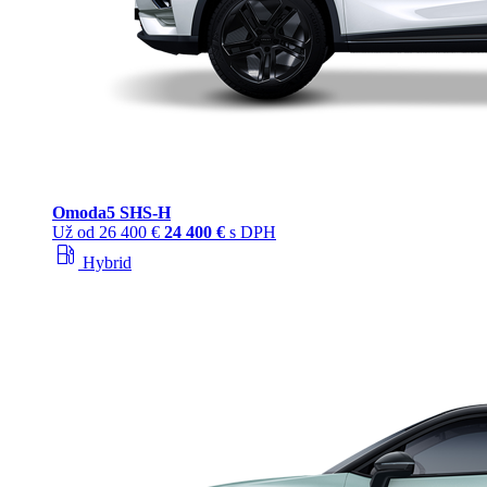
Omoda
5 SHS‑H
Už od
26 400 €
24 400 €
s DPH
local_gas_station
Hybrid