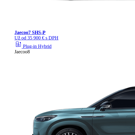
Jaecoo
7 SHS-P
Už od 35 900 € s DPH
ev_station
Plug-in Hybrid
Jaecoo8