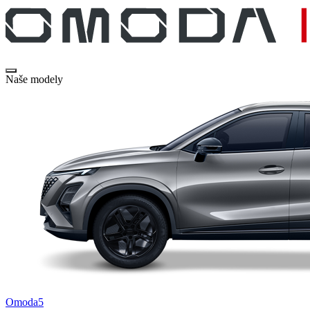
Naše modely
Omoda5