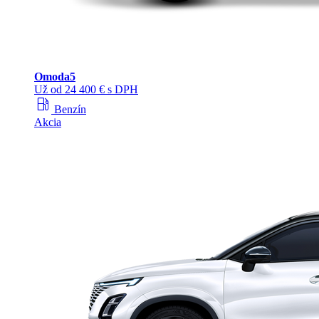
Omoda
5
Už od 24 400 € s DPH
local_gas_station
Benzín
Akcia