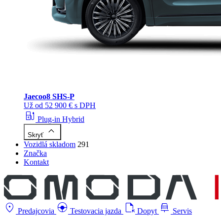
Jaecoo
8 SHS-P
Už od 52 900 € s DPH
ev_station
Plug-in Hybrid
keyboard_arrow_up
Skryť
Vozidlá skladom
291
Značka
Kontakt
location_on
search_hands_free
file_open
car_repair
Predajcovia
Testovacia jazda
Dopyt
Servis