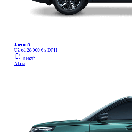
Jaecoo
5
Už od 28 900 € s DPH
local_gas_station
Benzín
Akcia