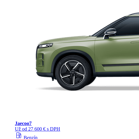
Jaecoo
7
Už od 27 600 € s DPH
local_gas_station
Benzín