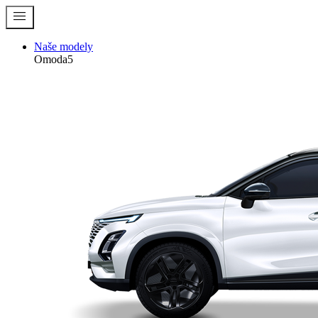
menu
Naše modely
Omoda5