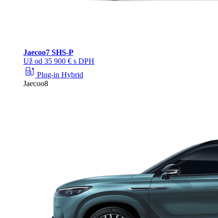
Jaecoo
7 SHS-P
Už od 35 900 € s DPH
ev_station
Plug-in Hybrid
Jaecoo8