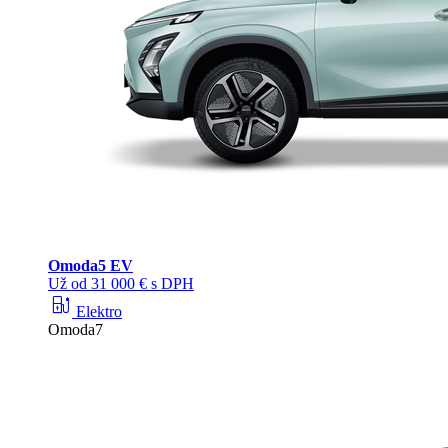
Omoda
5 EV
Už od 31 000 € s DPH
ev_station
Elektro
Omoda7