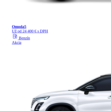
Omoda
5
Už od 24 400 € s DPH
local_gas_station
Benzín
Akcia