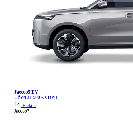
Jaecoo
5 EV
Už od 31 500 € s DPH
ev_station
Elektro
Jaecoo7