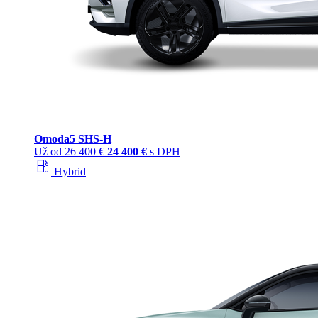
Omoda
5 SHS‑H
Už od
26 400 €
24 400 €
s DPH
local_gas_station
Hybrid