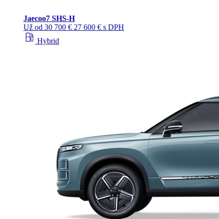
Jaecoo
7 SHS-H
Už od
30 700 €
27 600 € s DPH
local_gas_station
Hybrid