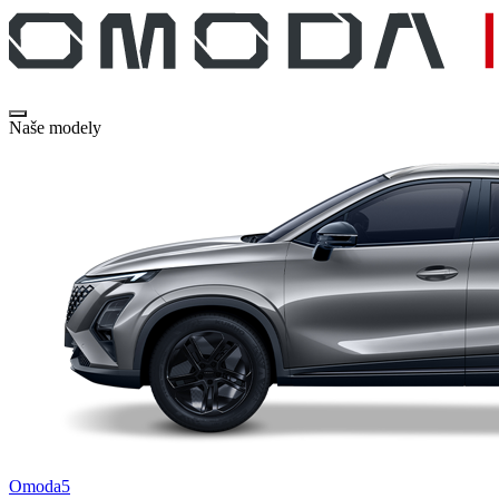
Naše modely
Omoda5