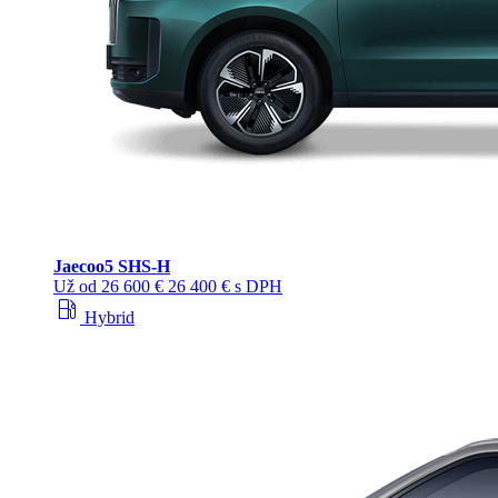
Jaecoo
5 SHS-H
Už od
26 600 €
26 400 € s DPH
local_gas_station
Hybrid