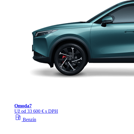
Omoda
7
Už od 33 600 € s DPH
local_gas_station
Benzín