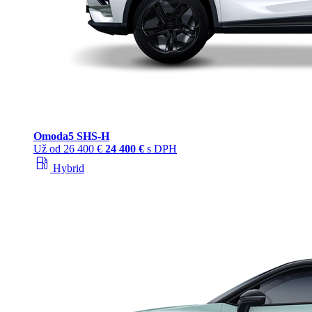
Omoda
5 SHS‑H
Už od
26 400 €
24 400 €
s DPH
local_gas_station
Hybrid