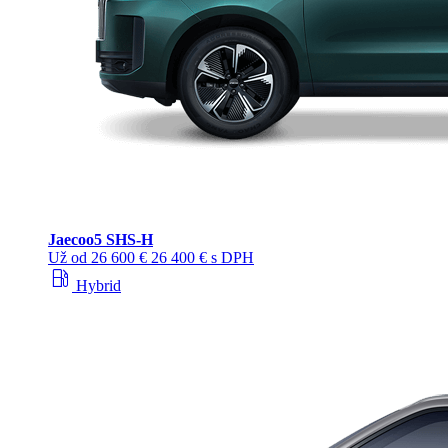
Jaecoo
5 SHS-H
Už od
26 600 €
26 400 € s DPH
local_gas_station
Hybrid