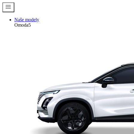
menu
Naše modely
Omoda5