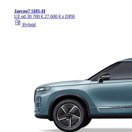
Jaecoo
7 SHS-H
Už od
30 700 €
27 600 € s DPH
local_gas_station
Hybrid