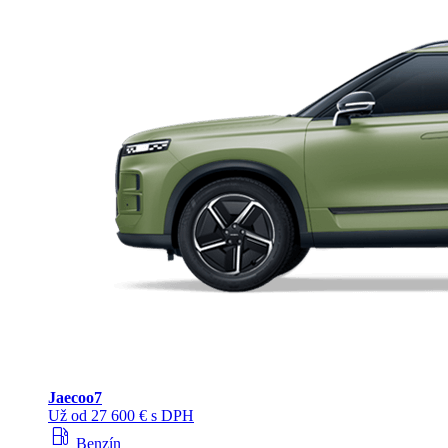
Jaecoo
7
Už od 27 600 € s DPH
local_gas_station
Benzín