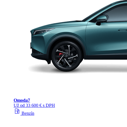
Omoda
7
Už od 33 600 € s DPH
local_gas_station
Benzín