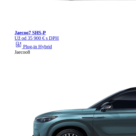
Jaecoo
7 SHS-P
Už od 35 900 € s DPH
ev_station
Plug-in Hybrid
Jaecoo8