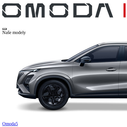
Naše modely
Omoda5