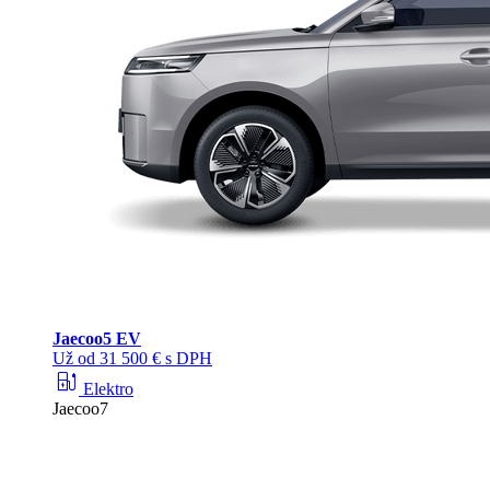
Jaecoo
5 EV
Už od 31 500 € s DPH
ev_station
Elektro
Jaecoo7