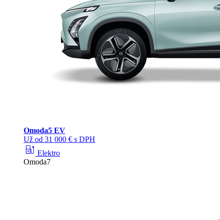
Omoda
5 EV
Už od 31 000 € s DPH
ev_station
Elektro
Omoda7