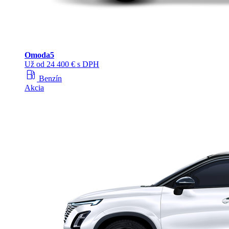
Omoda
5
Už od 24 400 € s DPH
local_gas_station
Benzín
Akcia