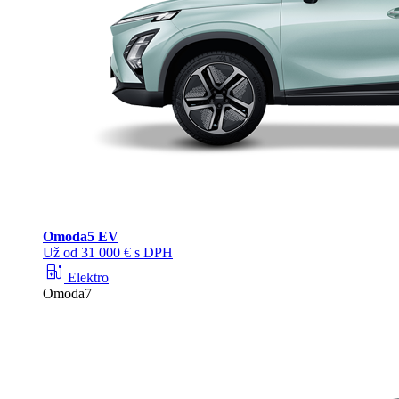
Omoda
5 EV
Už od 31 000 € s DPH
ev_station
Elektro
Omoda7