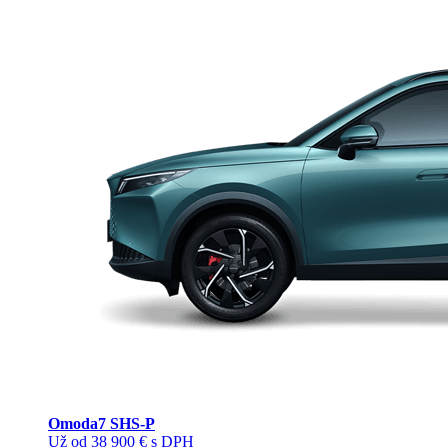
Omoda
7 SHS-P
Už od 38 900 € s DPH