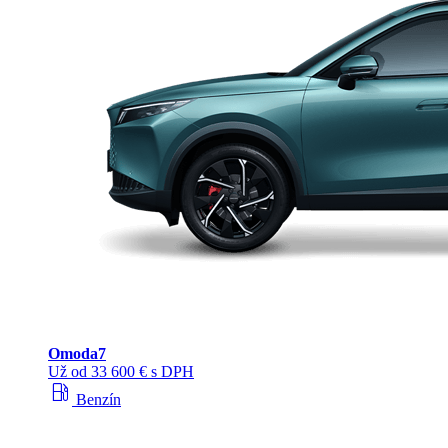
Omoda
7
Už od 33 600 € s DPH
local_gas_station
Benzín