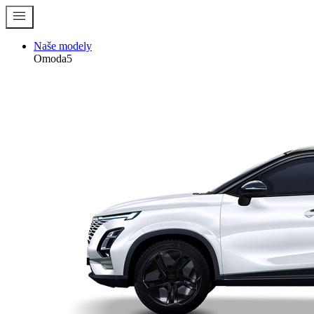
menu
Naše modely
Omoda5