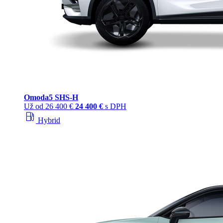
Omoda
5 SHS‑H
Už od
26 400 €
24 400 €
s DPH
local_gas_station
Hybrid