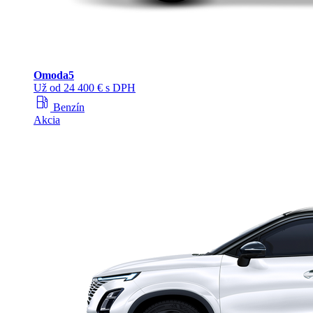
Omoda
5
Už od 24 400 € s DPH
local_gas_station
Benzín
Akcia