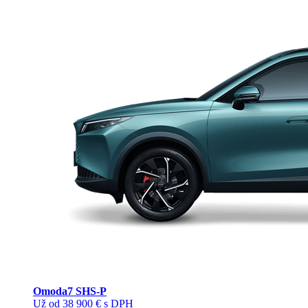
Omoda
7 SHS-P
Už od 38 900 € s DPH