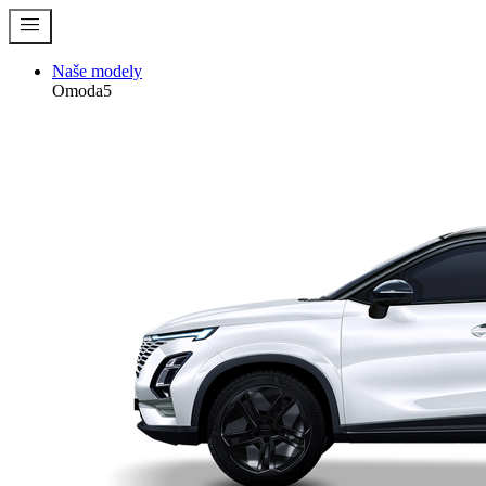
menu
Naše modely
Omoda5