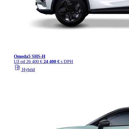
Omoda
5 SHS‑H
Už od
26 400 €
24 400 €
s DPH
local_gas_station
Hybrid