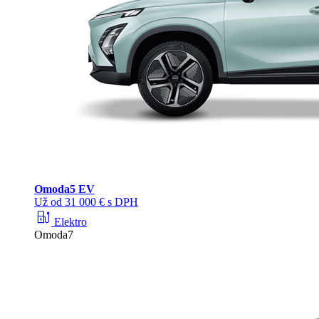
Omoda
5 EV
Už od 31 000 € s DPH
ev_station
Elektro
Omoda7