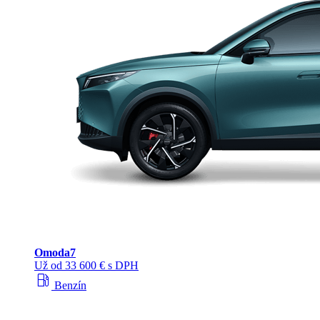
Omoda
7
Už od 33 600 € s DPH
local_gas_station
Benzín