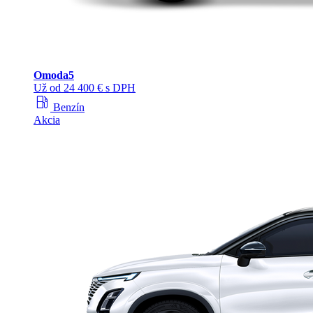
Omoda
5
Už od 24 400 € s DPH
local_gas_station
Benzín
Akcia